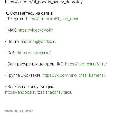
https://vk.com/bf_podelis_svoey_dobrotoy
📞 Оставайтесь на связи:
- Telegram:
https://t.me/nko61_ano_ocsi
- MAX:
https://vk.cc/cVoIIh
- Почта:
anoocsi@yandex.ru
- Сайт:
https://anoocsi.ru/
- Сайт ресурсных центров НКО:
https://nko-resurs61.ru/
- Группа ВКонтакте:
https://vk.com/ano_otssi_kamensk
- Запись на консультацию:
https://anoocsi.ru/zapisnakonsultaciu
2026-05-04 10:32