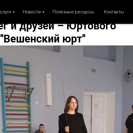
слуги
Новости
Полезные ресурсы
Контакты
г и друзей – Юртового
 "Вешенский юрт"