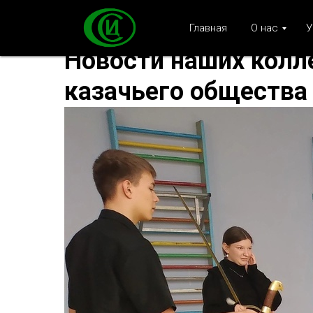
Главная
О нас
У
Новости наших колле
казачьего общества