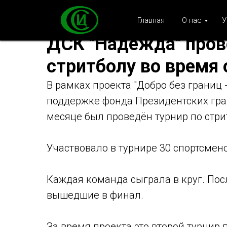
Главная
О нас
У
ДСК "Надежда" пров
стритболу во время 
В рамках проекта "Добро без границ 
поддержке фонда Президентских гран
месяце был проведён турнир по стри
Участвовало в турнире 30 спортсмено
Каждая команда сыграла в круг. По
вышедшие в финал.
За время проекта это второй турнир 