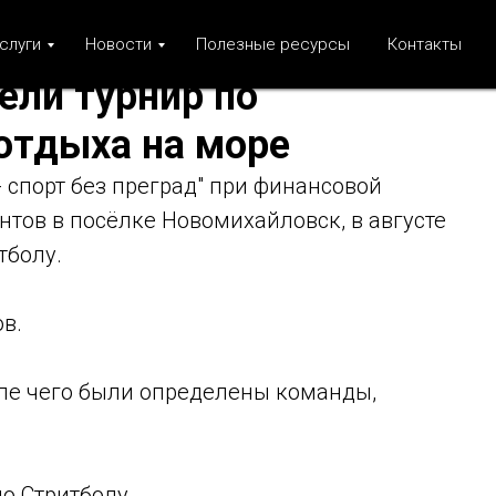
слуги
Новости
Полезные ресурсы
Контакты
ели турнир по
отдыха на море
- спорт без преград" при финансовой
тов в посёлке Новомихайловск, в августе
тболу.
в.
сле чего были определены команды,
по Стритболу.