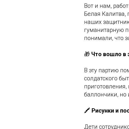
Вот и нам, рабо
Белая Калитва,
наших защитник
гуманитарную п
понимали, что з
🎁
Что вошло в 
В эту партию п
солдатского быт
приготовления, 
баллончики, но
🖍️
Рисунки и по
Дети сотрудник