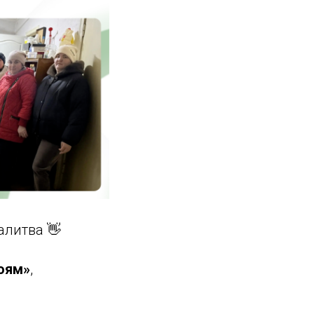
алитва 👋
оям»
,