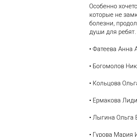
Особенно хочет
которые не замк
болезни, продо
души для ребят. 
• Фатеева Анна 
• Богомолов Ни
• Кольцова Оль
• Ермакова Лид
• Лыгина Ольга
• Гурова Мария