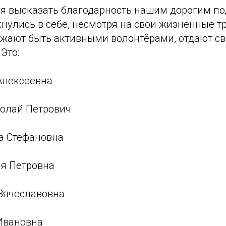
ся высказать благодарность нашим дорогим п
нулись в себе, несмотря на свои жизненные тр
лжают быть активными волонтёрами, отдают св
Это:
Алексеевна
колай Петрович
га Стефановна
ия Петровна
 Вячеславовна
 Ивановна