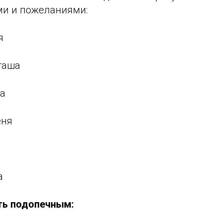
и и пожеланиями:
я
таша
а
еня
а
ть подопечным: