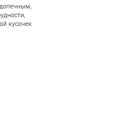
одопечным,
удности,
ой кусочек