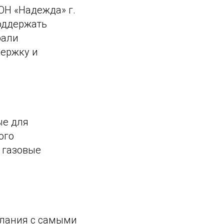
ОН «Надежда» г.
поддержать
рали
держку и
ые для
ого
, газовые
слания с самыми