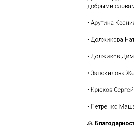
добрыми словам
• Арутина Ксени
• Должикова На
• Должиков Дим
• Запекилова Ж
• Крюков Сергей
• Петренко Маш
🙏
Благодарнос