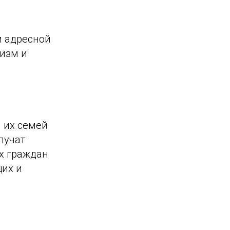
и адресной
тизм и
 их семей
лучат
х граждан
их и