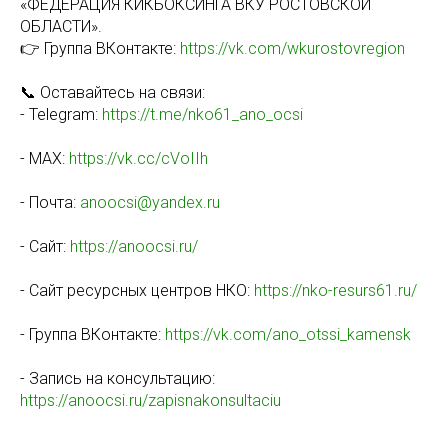
«ФЕДЕРАЦИЯ КИКБОКСИНГА ВКУ РОСТОВСКОЙ
ОБЛАСТИ».
👉 Группа ВКонтакте:
https://vk.com/wkurostovregion
📞 Оставайтесь на связи:
- Telegram:
https://t.me/nko61_ano_ocsi
- MAX:
https://vk.cc/cVoIIh
- Почта:
anoocsi@yandex.ru
- Сайт:
https://anoocsi.ru/
- Сайт ресурсных центров НКО:
https://nko-resurs61.ru/
- Группа ВКонтакте:
https://vk.com/ano_otssi_kamensk
- Запись на консультацию:
https://anoocsi.ru/zapisnakonsultaciu