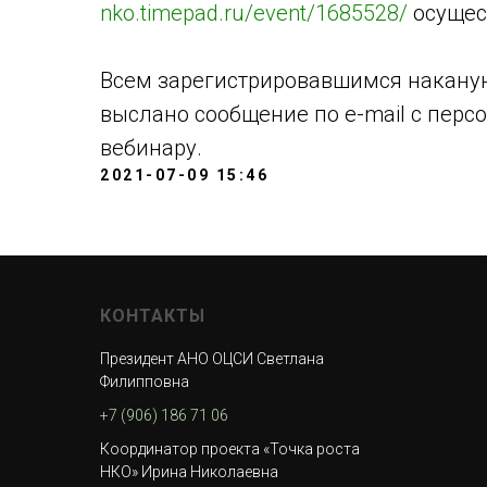
nko.timepad.ru/event/1685528/
осущест
Всем зарегистрировавшимся наканун
выслано сообщение по e-mail с пер
вебинару.
2021-07-09 15:46
КОНТАКТЫ
Президент АНО ОЦСИ Светлана
Филипповна
+7 (906) 186 71 06
Координатор проекта «Точка роста
НКО» Ирина Николаевна