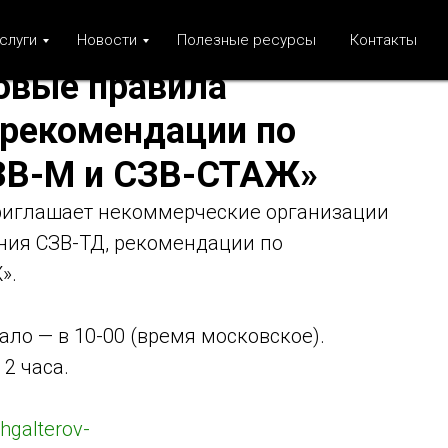
слуги
Новости
Полезные ресурсы
Контакты
овые правила
 рекомендации по
ЗВ-М и СЗВ-СТАЖ»
иглашает некоммерческие организации
ния СЗВ-ТД, рекомендации по
».
ало — в 10-00 (время московское).
2 часа.
uhgalterov-