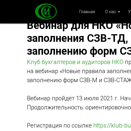
Главная
О нас
У
Вебинар для НКО «Н
заполнения СЗВ-ТД,
заполнению форм С
Клуб бухгалтеров и аудиторов НКО
пр
на вебинар «Новые правила заполне
заполнению форм СЗВ-М и СЗВ-СТАЖ
Вебинар пройдёт 13 июля 2021 г. Нач
Продолжительность: ориентировочно 
Регистрация по ссылке
https://klub-b