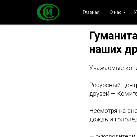
Главная
О нас
У
Гуманита
наших др
Уважаемые колл
Ресурсный цент
друзей — Комит
Несмотря на ан
дождь и гололё
— руководители