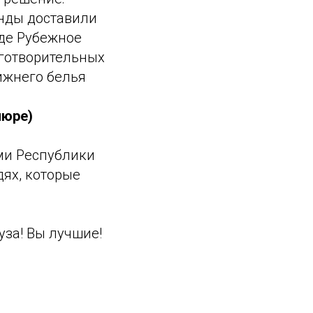
анды доставили
де Рубежное
аготворительных
нижнего белья
пюре)
ми Республики
дях, которые
уза! Вы лучшие!