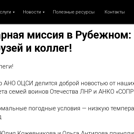
слуги
Новости
Полезные ресурсы
Контакты
рная миссия в Рубежном:
узей и коллег!
еги!
р АНО ОЦСИ делится доброй новостью от наших
ета семей воинов Отечества ЛНР и АНКО «СОП
омальные погодные условия — низкую темпера
д
 Юлия Кожевникова и Ольга Антипова приняли