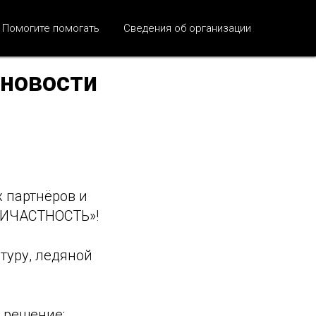
Помогите помогать
Сведения об организации
 новости
 партнёров и
РИЧАСТНОСТЬ»!
туру, ледяной
 решение: