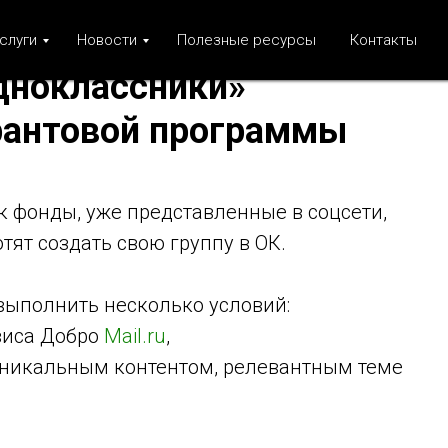
слуги
Новости
Полезные ресурсы
Контакты
дноклассники»
грантовой программы
ак фонды, уже представленные в соцсети,
тят создать свою группу в ОК.
выполнить несколько условий:
виса Добро
Mail.ru
,
 уникальным контентом, релевантным теме