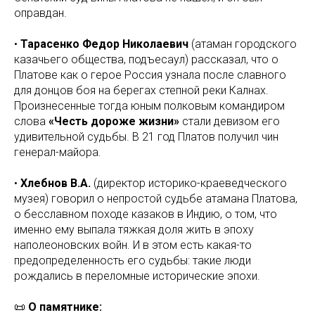
оправдан.
•
Тарасенко Федор Николаевич
(атаман городского
казачьего общества, подъесаул) рассказал, что о
Платове как о герое Россия узнала после славного
для донцов боя на берегах степной реки Калнах.
Произнесенные тогда юным полковым командиром
слова
«Честь дороже жизни»
стали девизом его
удивительной судьбы. В 21 год Платов получил чин
генерал-майора.
•
Хлебнов В.А.
(директор историко-краеведческого
музея) говорил о непростой судьбе атамана Платова,
о бесславном походе казаков в Индию, о том, что
именно ему выпала тяжкая доля жить в эпоху
наполеоновских войн. И в этом есть какая-то
предопределенность его судьбы: такие люди
рождались в переломные исторические эпохи.
📜
О памятнике: