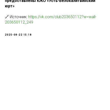
предоставлены ЮКО «Усть-Белокалитвинский
юрт»
🔗 Источник:
https://vk.com/club203650112?w=wall-
203650112_249
2025-08-22 15:18