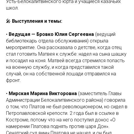
Усть-Белокалитвинского юрта и учащиеся казачьих
школ.
🎤
Выступления и темы:
•
Ведущая — Бровко Юлия Сергеевна
(ведущий
библиотекарь отдела обслуживания) открыла
мероприятие. Она рассказала о детстве, когда отец
стал готовить Матвея к службе: надел на сына шашку
и посадил на коня. Матвей всегда стремился попасть
на военную службу, и когда представился такой
случай, он на собственной лошади отправился на
фронт.
•
Мирская Марина Викторовна
(заместитель Главы
Администрации Белокалитвинского района) говорила
о том, что Платов не был революционером, но сидел в
Петропавловской крепости. 2 года был в ссылке в
Костроме, потому что на него поступил донос «О
намерении Платова поднять против царя Дон».
Сенатский суд вины Платова не нашел, и он был