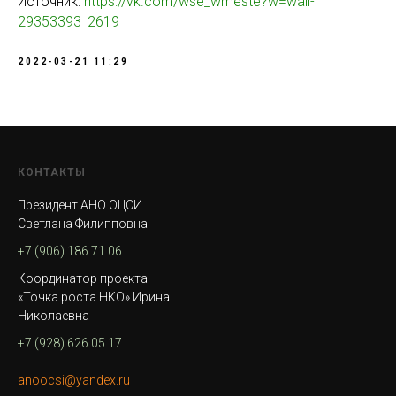
Источник:
https://vk.com/wse_wmeste?w=wall-
29353393_2619
2022-03-21 11:29
КОНТАКТЫ
Президент АНО ОЦСИ
Светлана Филипповна
+7 (906) 186 71 06
Координатор проекта
«Точка роста НКО» Ирина
Николаевна
+7 (928) 626 05 17
anoocsi@yandex.ru