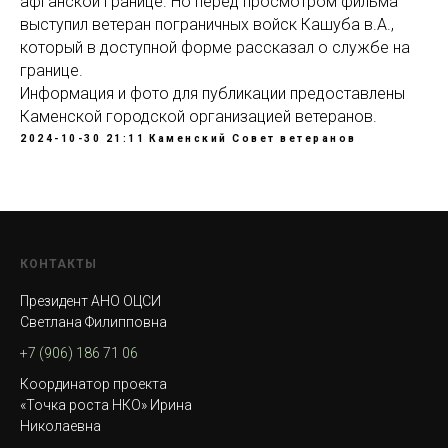
афганской границе. Но перед просмотром фильма
выступил ветеран пограничных войск Кашуба в.А.,
который в доступной форме рассказал о службе на
границе.
Информация и фото для публикации предоставлены
Каменской городской организацией ветеранов.
2024-10-30 21:11
Каменский Совет ветеранов
КОНТАКТЫ
Президент АНО ОЦСИ
Светлана Филипповна
+7 (906) 186 71 06
Координатор проекта
«Точка роста НКО» Ирина
Николаевна