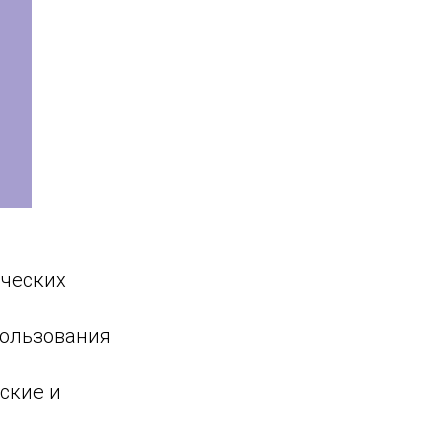
рческих
пользования
ские и