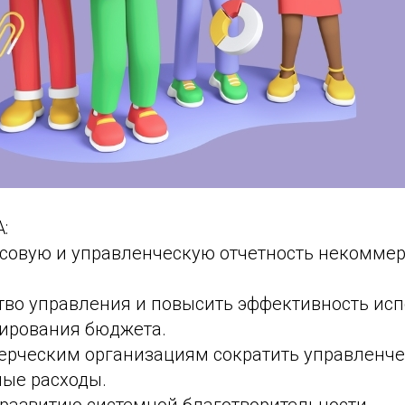
:
совую и управленческую отчетность некомме
тво управления и повысить эффективность ис
нирования бюджета.
рческим организациям сократить управленче
ые расходы.