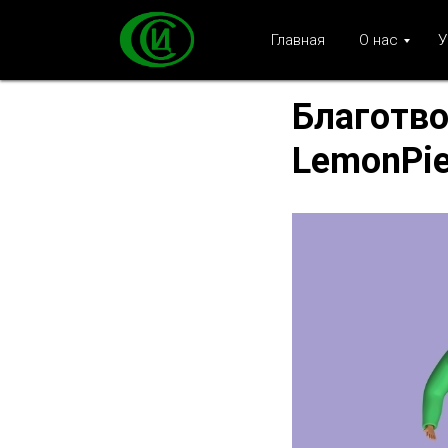
Главная
О нас
У
Благотво
LemonPie