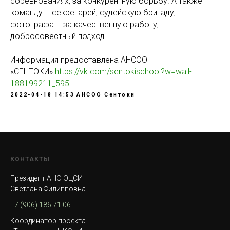
соревнованиях, за конкурентную борьбу. А также
команду – секретарей, судейскую бригаду,
фотографа – за качественную работу,
добросовестный подход.
Информация предоставлена АНСОО
«СЕНТОКИ»
https://vk.com/sentokischool?w=wall-
188199211_595
2022-04-18 14:53
АНСОО Сентоки
КОНТАКТЫ
Президент АНО ОЦСИ
Светлана Филипповна
+7 (906) 186 71 06
Координатор проекта