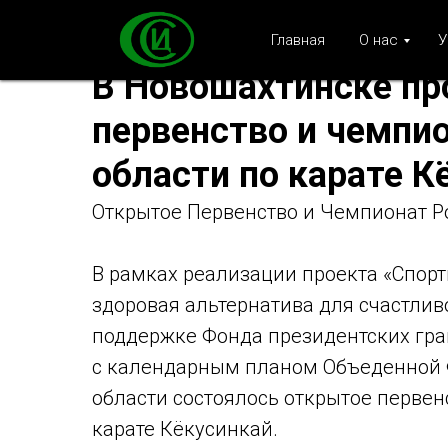
Главная
О нас
У
В Новошахтинске пр
первенство и чемпи
области по карате К
Открытое Первенство и Чемпионат Ро
В рамках реализации проекта «Спорт
здоровая альтернатива для счастливо
поддержке Фонда президентских грант
с календарным планом Объеденной 
области состоялось открытое первен
карате Кёкусинкай.