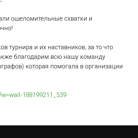
али ошеломительные схватки и
чно!
ов турнира и их наставников, за то что
Также благодарим всю нашу команду
тографов) которая помогала в организации
ol?w=wall-188199211_539