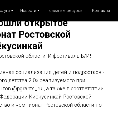
слуги
Новости
Полезные ресурсы
Контакты
ошли открытое
онат Ростовской
ёкусинкай
стовской области! И фестиваль Б/И!
ивная социализация детей и подростков -
го детства 2.0» реализуемого при
ов @pgrants_ru , а также в соответствии
Федерации Киокусинкай Ростовской
ство и чемпионат Ростовской области по