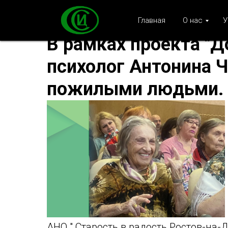
Главная
О нас
У
В рамках проекта "Д
психолог Антонина Ч
пожилыми людьми.
АНО " Старость в радость Ростов-на-