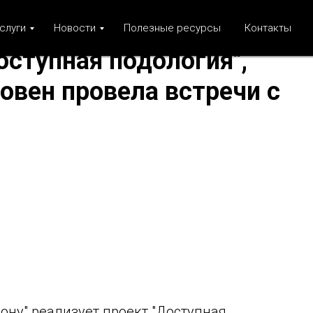
слуги
Новости
Полезные ресурсы
Контакты
оступная подология",
овен провела встречи с
Дону" реализует проект "Доступная