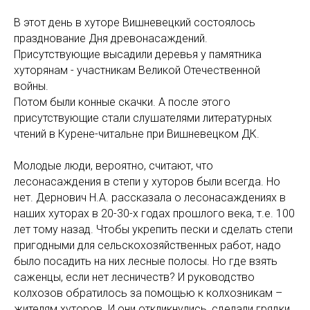
В этот день в хуторе Вишневецкий состоялось
празднование Дня древонасаждений.
Присутствующие высадили деревья у памятника
хуторянам - участникам Великой Отечественной
войны.
Потом были конные скачки. А после этого
присутствующие стали слушателями литературных
чтений в Курене-читальне при Вишневецком ДК.
Молодые люди, вероятно, считают, что
лесонасаждения в степи у хуторов были всегда. Но
нет. Дернович Н.А. рассказала о лесонасаждениях в
наших хуторах в 20-30-х годах прошлого века, т.е. 100
лет тому назад. Чтобы укрепить пески и сделать степи
пригодными для сельскохозяйственных работ, надо
было посадить на них лесные полосы. Но где взять
саженцы, если нет лесничеств? И руководство
колхозов обратилось за помощью к колхозникам –
жителям хуторов. И они откликнулись, сделали грядки