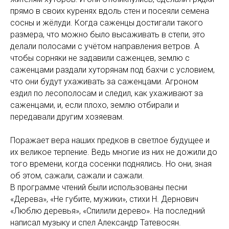
прямо в своих куренях вдоль стен и посеяли семена
сосны и жёлуди. Когда саженцы достигали такого
размера, что можно было высаживать в степи, это
делали полосами с учётом направления ветров. А
чтобы сорняки не задавили саженцев, землю с
саженцами раздали хуторянам под бахчи с условием,
что они будут ухаживать за саженцами. Агроном
ездил по лесополосам и следил, как ухаживают за
саженцами, и, если плохо, землю отбирали и
передавали другим хозяевам.
Поражает вера наших предков в светлое будущее и
их великое терпение. Ведь многие из них не дожили до
того времени, когда сосенки поднялись. Но они, зная
об этом, сажали, сажали и сажали.
В программе чтений были использованы песни
«Дерева», «Не губите, мужики», стихи Н. Дернович
«Люблю деревья», «Спилили дерево». На последний
написал музыку и спел Александр Татевосян.