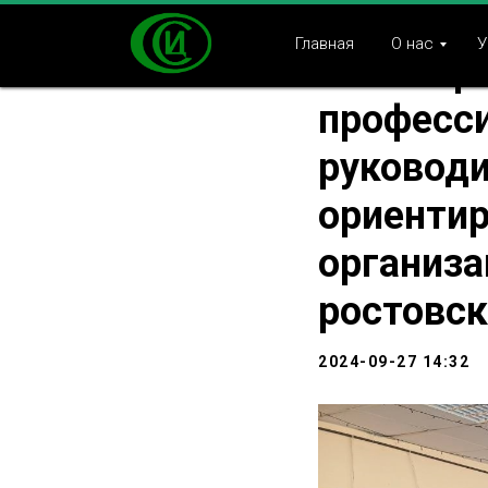
Провели
Главная
О нас
У
семинар
професс
руководи
ориенти
организа
ростовск
2024-09-27 14:32