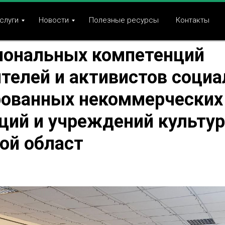
 выездные методические
слуги
Новости
Полезные ресурсы
Контакты
ы по повышению
иональных компетенций
телей и активистов социа
рованных некоммерческих
ций и учреждений культу
ой област