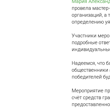
Мария Алексан
провела мастер
организаций, а 
определению уя
Участники меро
подробные отве
индивидуальные
Надеемся, что 
общественники 
победителей буд
Мероприятие про
счёт средств гр
предоставленно