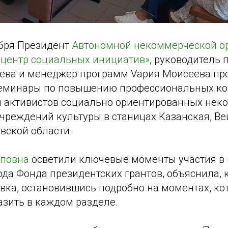
ября Президент
Автономной некоммерческой о
центр социальных инициатив»
, руководитель 
ева и менеджер программ Vария Моисеева пр
семинары по повышению профессиональных к
и активистов социально ориентированных нек
чреждений культуры в станицах Казанская, Ве
вской области.
пповна
осветили ключевые моменты участия в
ода Фонда президентских грантов, объяснила, 
вка, остановившись подробно на моментах, ко
азить в каждом разделе.