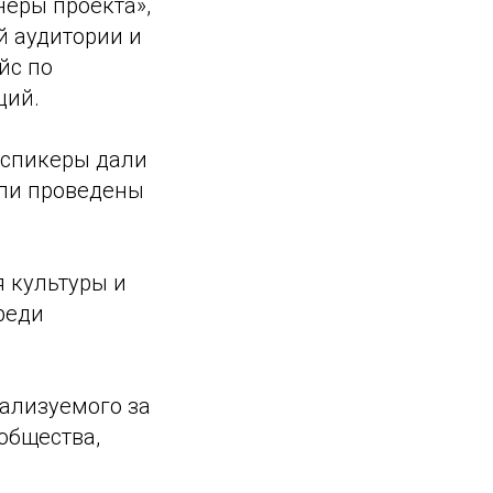
неры проекта»,
й аудитории и
йс по
ций.
 спикеры дали
ыли проведены
 культуры и
реди
еализуемого за
общества,