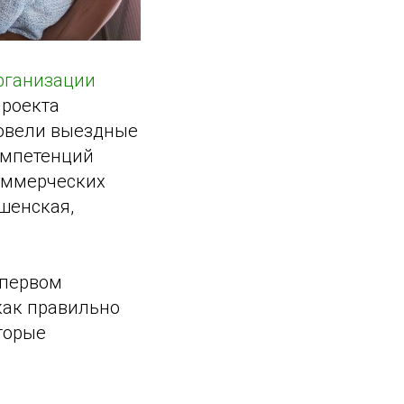
рганизации
проекта
овели выездные
омпетенций
оммерческих
шенская,
 первом
как правильно
торые