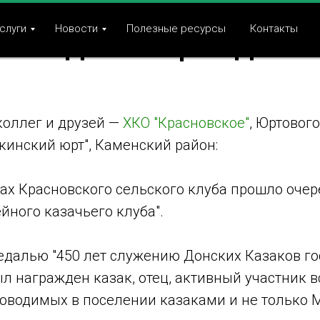
КО Красновское обсудили
слуги
Новости
Полезные ресурсы
Контакты
ание Дня матери и Дня ма
коллег и друзей —
ХКО "Красновское"
, Юртовог
кинский юрт", Каменский район:
нах Красновского сельского клуба прошло оче
йного казачьего клуба".
едалью "450 лет служению Донских Казаков го
л награжден казак, отец, активный участник в
оводимых в поселении казаками и не только 