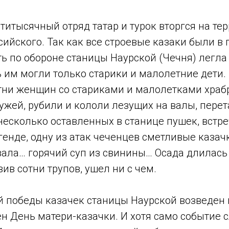
ятитысячный отряд татар и турок вторгся на те
сийского. Так как все строевые казаки были в п
ть по обороне станицы Наурской (Чечня) легла
 им могли только старики и малолетние дети.
тни женщин со стариками и малолетками храб
ружей, рубили и кололи лезущих на валы, пере
несколько оставленных в станице пушек, встре
генде, одну из атак чеченцев сметливые казач
вала… горячий суп из свинины… Осада длилась 
вив сотни трупов, ушел ни с чем.
й победы казачек станицы Наурской возведен 
н День матери-казачки. И хотя само событие 