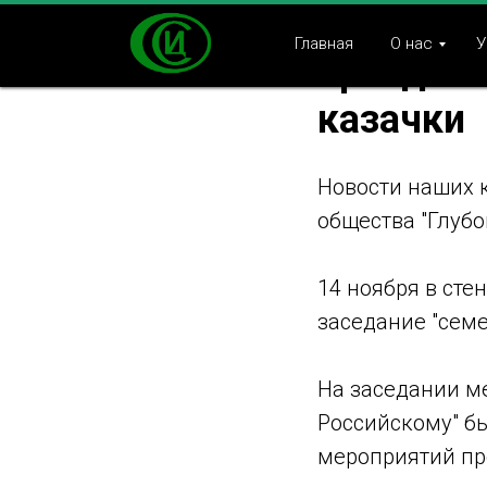
Казаки Х
Главная
О нас
У
празднов
казачки
Новости наших 
общества "Глубо
14 ноября в сте
заседание "семе
На заседании м
Российскому" бы
мероприятий пр