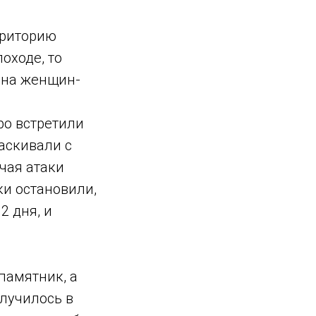
рриторию
оходе, то
 на женщин-
ро встретили
таскивали с
чая атаки
ки остановили,
2 дня, и
памятник, а
случилось в