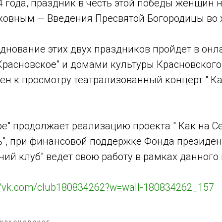
 года, праздник в честь этой победы женщин 
ковным — Введения Пресвятой Богородицы во 
зднование этих двух праздников пройдет в онл
Красновское" и домами культуры Красновског
ен к просмотру театрализованный концерт " Ка
ое" продолжает реализацию проекта " Как на 
ь", при финансовой поддержке Фонда президент
ий клуб" ведет свою работу в рамках данного 
://vk.com/club180834262?w=wall-180834262_157