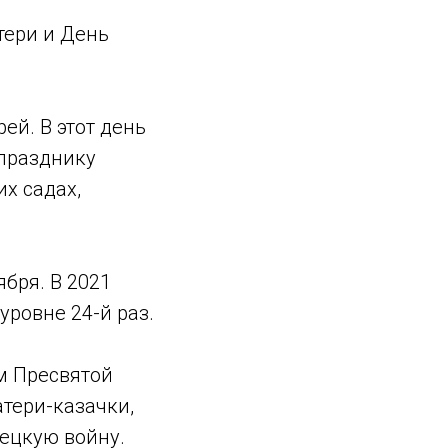
тери и День
ей. В этот день
 празднику
х садах,
бря. В 2021
уровне 24-й раз.
м Пресвятой
тери-казачки,
рецкую войну.