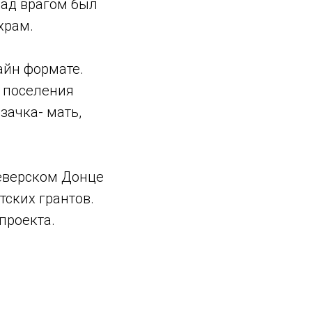
над врагом был
храм.
айн формате.
о поселения
зачка- мать,
Северском Донце
ских грантов.
проекта.