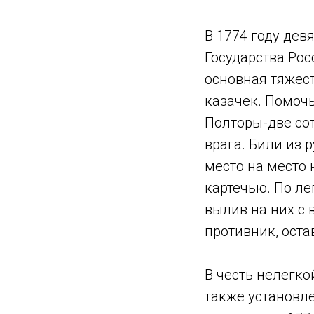
В 1774 году дев
Государства Рос
основная тяжес
казачек. Помочь
Полторы-две со
врага. Били из 
место на место 
картечью. По ле
вылив на них с 
противник, оста
В честь нелегко
также установле