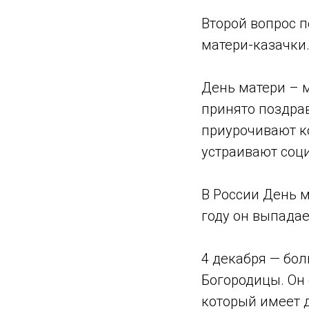
Второй вопрос 
матери-казачки
День матери – м
принято поздра
приурочивают ко
устраивают соц
В России День м
году он выпадае
4 декабря — бо
Богородицы. Он
который имеет д