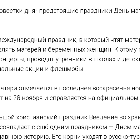
повестки дня- предстоящие праздники День ма
.
еждународный праздник, в который чтят матер
влять матерей и беременных женщин. К этому
нцерты, проводят утренники в школах и детски
иальные акции и флешмобы.
атери отмечается в последнее воскресенье ноя
т на 28 ноября и справляется на официальном 
льшой христианский праздник Введение во хра
 совпадает с ещё одним праздником — Днем ма
авнюю историю. Его корни уходят в русско-ту