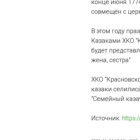
конце июня 1774
совмещён с цер
В этом году пра
Казаками ХКО "
будет представл
жена, сестра"
ХКО "Красновск
казаки селилис
"Семейный казач
Источник:
https