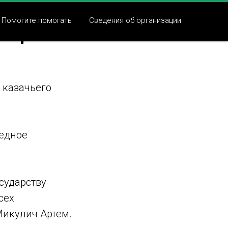
Помогите помогать
Сведения об организации
тери-
о казачьего
редное
сударству
сех
Микулич Артем.