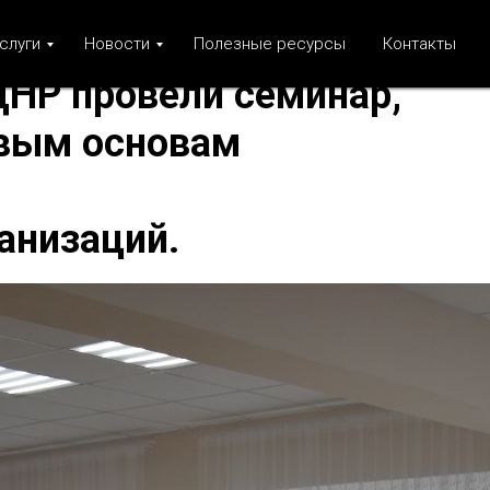
слуги
Новости
Полезные ресурсы
Контакты
ДНР провели семинар,
вым основам
анизаций.