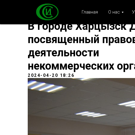
Главная
О нас
У
В городе Харцызск 
посвященный право
деятельности
некоммерческих орг
2024-04-20 18:26