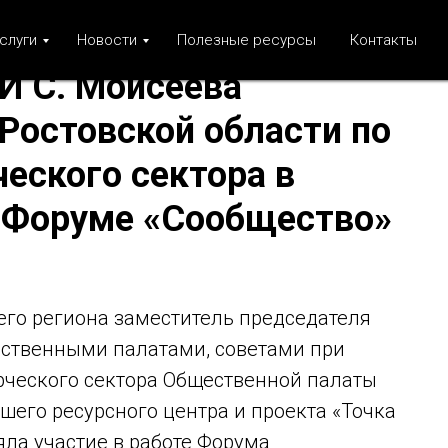
слуги
Новости
Полезные ресурсы
Контакты
И С. Моисеева
Ростовской области по
еского сектора в
 Форуме «Сообщество»
его региона заместитель председателя
ственными палатами, советами при
рческого сектора Общественной палаты
шего ресурсного центра и проекта «Точка
ла участие в работе Форума