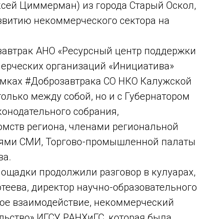
сей Циммерман) из города Старый Оскол,
звитию некоммерческого сектора на
завтрак АНО «Ресурсный центр поддержки
ерческих организаций «Инициатива»
 рамках #Доброзавтрака СО НКО Калужской
только между собой, но и с Губернатором
конодательного собрания,
омств региона, членами региональной
лями СМИ, Торгово-промышленной палаты
ва.
лощадки продолжили разговор в кулуарах,
теева, директор научно-образовательного
ое взаимодействие, некоммерческий
льство» ИГСУ РАНХиГС, которая была