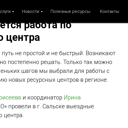
слуги
Новости
Полезные ресурсы
Контакты
ется работа по
о центра
 путь не простой и не быстрый. Возникают
но постепенно решать. Только так можно
леньких шагов мы выбрали для работы с
ю новых ресурсных центров в регионе.
оисеева
и координатор
Ирина
О» провели в г. Сальске выездные
о центра.