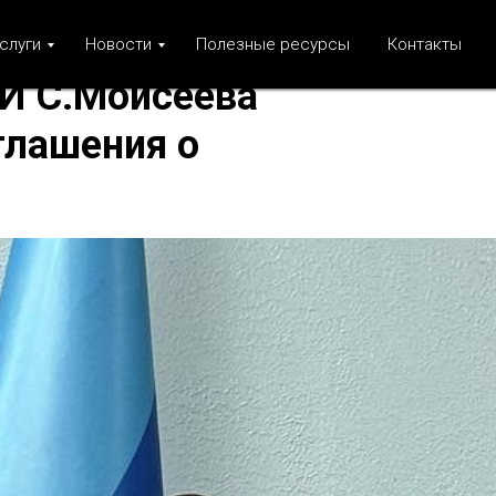
слуги
Новости
Полезные ресурсы
Контакты
И С.Моисеева
глашения о