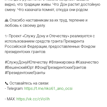
видно, что традиции живы. Что Дон растит достойную
смену. Что казачата помнят, откуда они родом.
🙏 Спасибо наставникам за их труд, терпение и
любовь к своему делу.
✨ Проект «Служу Дону и Отечеству» реализуется с
использованием средств гранта Президента
Российской Федерации, предоставленных Фондом
президентских грантов.
#СлужуДонуИОтечеству #Фланкировка #Казачество
#ВешенскийЮрт #ФондПрезидентскихГрантов
#ПрезидентскиеГранты
📞 Оставайтесь на связи:
- Telegram:
https://t.me/nko61_ano_ocsi
- MAX:
https://vk.cc/cVoIIh