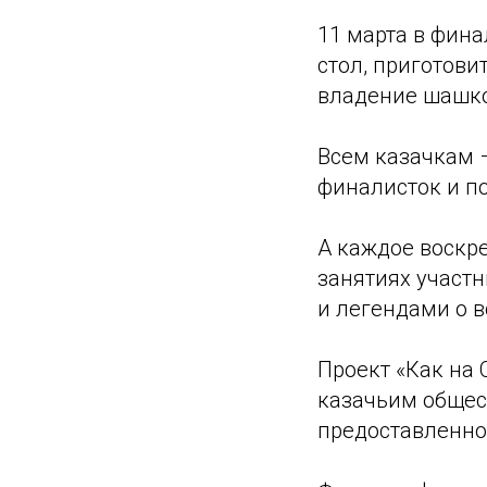
11 марта в фин
стол, приготови
владение шашко
Всем казачкам 
финалисток и п
А каждое воскре
занятиях участ
и легендами о 
Проект «Как на 
казачьим общест
предоставленно