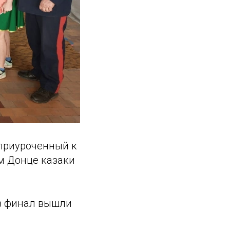
 приуроченный к
ом Донце казаки
 в финал вышли