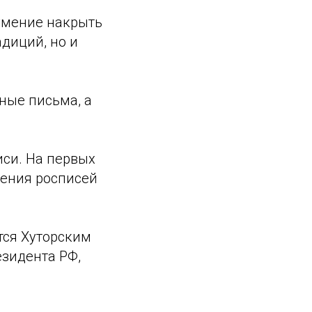
умение накрыть
адиций, но и
ные письма, а
иси. На первых
чения росписей
тся Хуторским
езидента РФ,