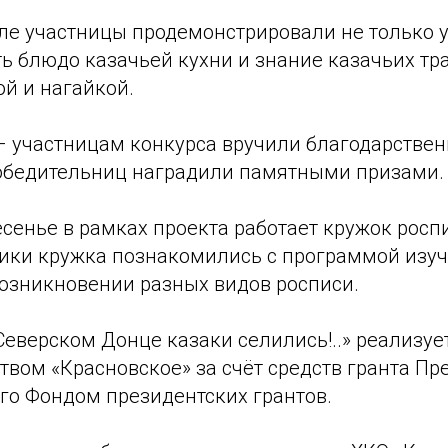
але участницы продемонстрировали не только 
ть блюдо казачьей кухни и знание казачьих тр
й и нагайкой.
– участницам конкурса вручили благодарствен
обедительниц наградили памятными призами.
сенье в рамках проекта работает кружок росп
ники кружка познакомились с программой изу
возникновении разных видов росписи.
Северском Донце казаки селились!..» реализуе
вом «Красновское» за счёт средств гранта Пр
го Фондом президентских грантов.