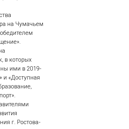
ства
ора на Чумачьем
победителем
ещение».
на
, в которых
аны ими в 2019-
» и «Доступная
бразование,
порт».
тавителями
звития
ия г. Ростова-