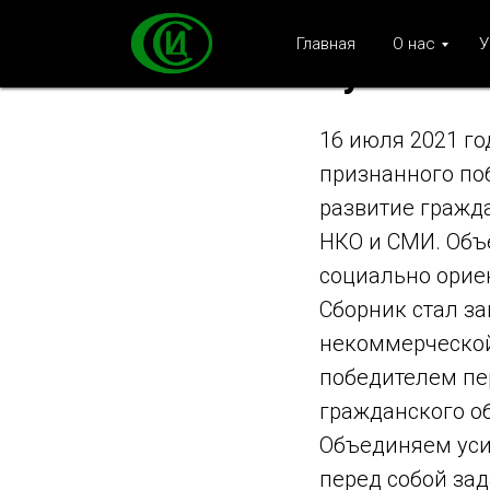
Проект Х
Главная
О нас
У
лучших с
16 июля 2021 го
признанного по
развитие гражд
НКО и СМИ. Объ
социально орие
Сборник стал з
некоммерческой
победителем пе
гражданского о
Объединяем уси
перед собой за