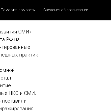
борник
Помогите помогать
Сведения об организации
на
азвития СМИ»,
та РФ на
ентированные
спешных практик
номной
 стал
витие
ные НКО и СМИ.
» поставили
тиражирования