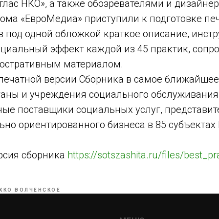
тлас НКО», а также обозревателями и дизайне
дома «ЕвроМедиа» приступили к подготовке пе
в под одной обложкой краткое описание, инст
оциальный эффект каждой из 45 практик, сопр
юстративным материалом.
печатной версии Сборника в самое ближайшее
ганы и учреждения социального обслуживания
ные поставщики социальных услуг, представит
ьно ориентированного бизнеса в 85 субъектах
рсия сборника
https://sotszashita.ru/files/best_pr
ХКО ВОЛЧЕНСКОЕ