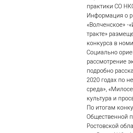
практики СО НКО
Информация о р
«Волченское» -
тракте» размещ
конкурса в номи
Социально орие
рассмотрение эк
подробно расска
2020 годах по 
среда», «Милосе
культура и прос
По итогам конк
Общественной п
Ростовской обла