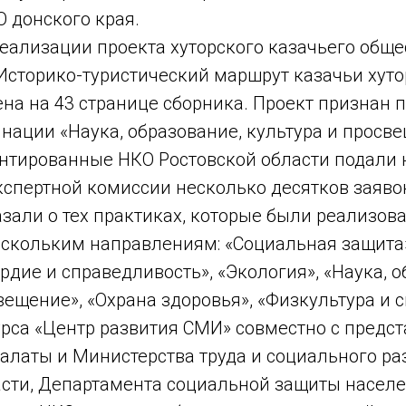
 донского края.
еализации проекта хуторского казачьего обще
«Историко-туристический маршрут казачьи хут
ена на 43 странице сборника. Проект признан 
нации «Наука, образование, культура и просв
нтированные НКО Ростовской области подали 
спертной комиссии несколько десятков заявок
зали о тех практиках, которые были реализов
нескольким направлениям: «Социальная защита
рдие и справедливость», «Экология», «Наука, о
вещение», «Охрана здоровья», «Физкультура и с
урса «Центр развития СМИ» совместно с предс
алаты и Министерства труда и социального ра
сти, Департамента социальной защиты населен