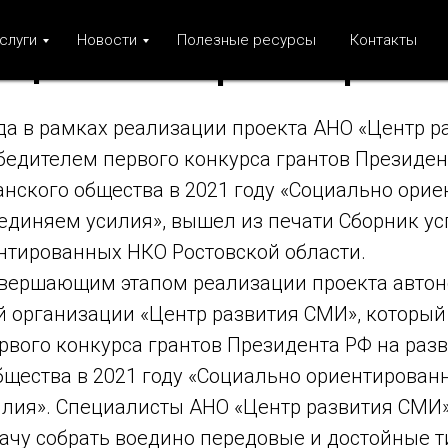
КО Волченское вошёл в с
слуги
Новости
Полезные ресурсы
Контакты
оциальных практик регио
да в рамках реализации проекта АНО «Центр р
бедителем первого конкурса грантов Президен
анского общества в 2021 году «Социально ори
единяем усилия», вышел из печати Сборник у
нтированных НКО Ростовской области.
авершающим этапом реализации проекта авто
 организации «Центр развития СМИ», который
рвого конкурса грантов Президента РФ на раз
бщества в 2021 году «Социально ориентирован
лия». Специалисты АНО «Центр развития СМИ
дачу собрать воедино передовые и достойные 