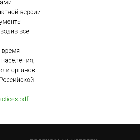
рами
чатной версии
рументы
оводив все
 время
 населения,
ели органов
 Российской
actices.pdf