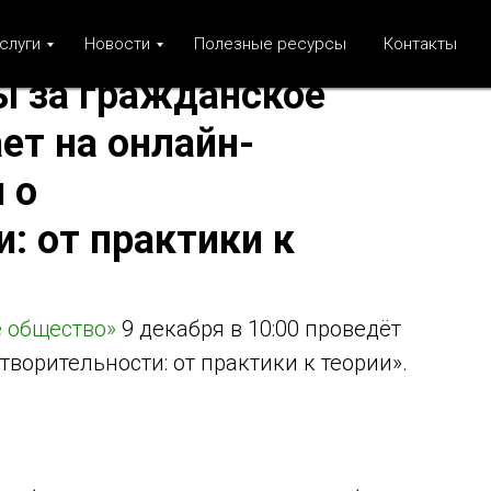
слуги
Новости
Полезные ресурсы
Контакты
ы за гражданское
ет на онлайн-
 о
: от практики к
 общество»
9 декабря в 10:00 проведёт
ворительности: от практики к теории».