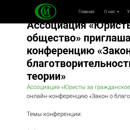
Главная
О нас
У
Ассоциация «Юрист
общество» приглаша
конференцию «Закон
благотворительности
теории»
Ассоциация «Юристы за гражданское
онлайн-конференцию «Закон о благот
Темы конференции: