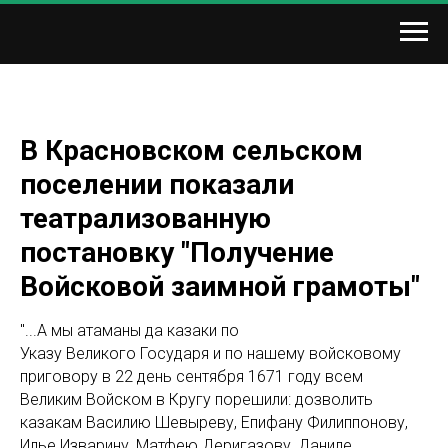
В Красновском сельском
поселении показали
театрализованную
постановку "Получение
Войсковой заимной грамоты"
"...А мы атаманы да казаки по
Указу Великого Государя и по нашему войсковому
приговору в 22 день сентября 1671 году всем
Великим Войском в Кругу порешили: дозволить
казакам Василию Шевыреву, Епифану Филиппонову,
Илье Изварину, Матфею Деригазову, Даниле