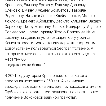
Красному, Елизару Ерохину, Лукьяну Драному,
Олексею Дичину, Лукьяну Бомбетову, Гавриле
Родионову, Никите и Ивашке Клеймёновым, Матфею
Хохлочу, Еремею Абрамову, Василю Уляшкину, Захару
Харькову, Петру Малигину, Даниле Кондареву, Андрею
Бормасову, Фролу Чуркину, Тихону Попову да Илье
Ерохину на Донце впусте лежащем юрту у речки
Каменка поселиться, и станицу держать и юртовым
довольствием пользоваться беспрепятственно. А
которые с ними сопча похотят охотою ехать до тех
мест тем бы
задержания не было..."
В 2021 году хуторам Красновского сельского
поселения исполняется 350 лет. А как именно
зарождалась жизнь на этих землях, показали атаманы
Глубокинского юрта в театрализованной постановке "
получение Войсковой заимной грамоты".