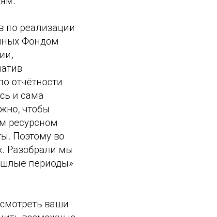
лям.
в по реализации
енных Фондом
ии,
иатив
по отчётности
сь и сама
ажно, чтобы
м ресурсном
ы. Поэтому во
х. Разобрали мы
рошлые периоды»
осмотреть ваши