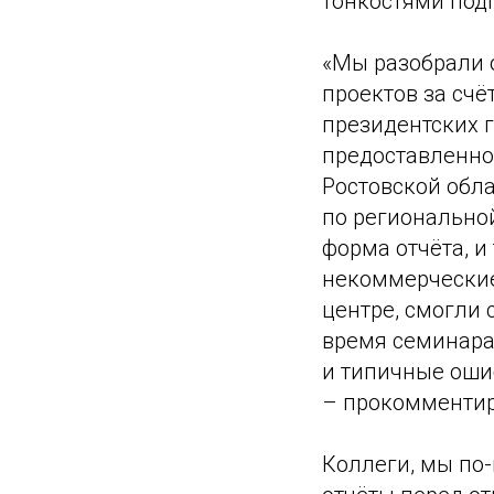
тонкостями под
«Мы разобрали 
проектов за счё
президентских г
предоставленно
Ростовской обла
по региональной
форма отчёта, и
некоммерческие
центре, смогли 
время семинара 
и типичные оши
– прокомментир
Коллеги, мы по