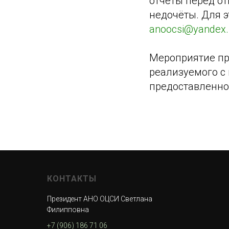
отчёты перед о
недочёты. Для э
anoocsi@yandex.
Мероприятие про
реализуемого с
предоставленно
КОНТАКТЫ
Президент АНО ОЦСИ Светлана
Филипповна
+7 (906) 186 71 06