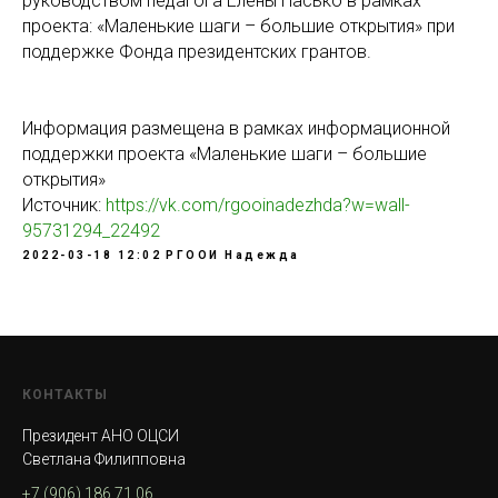
руководством педагога Елены Пасько в рамках
проекта: «Маленькие шаги – большие открытия» при
поддержке Фонда президентских грантов.
Информация размещена в рамках информационной
поддержки проекта «Маленькие шаги – большие
открытия»
Источник:
https://vk.com/rgooinadezhda?w=wall-
95731294_22492
2022-03-18 12:02
РГООИ Надежда
КОНТАКТЫ
Президент АНО ОЦСИ
Светлана Филипповна
+7 (906) 186 71 06