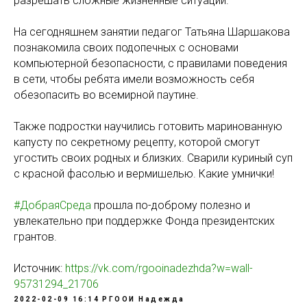
разрешать сложные жизненные ситуации.
На сегодняшнем занятии педагог Татьяна Шаршакова
познакомила своих подопечных с основами
компьютерной безопасности, с правилами поведения
в сети, чтобы ребята имели возможность себя
обезопасить во всемирной паутине.
Также подростки научились готовить маринованную
капусту по секретному рецепту, которой смогут
угостить своих родных и близких. Сварили куриный суп
с красной фасолью и вермишелью. Какие умнички!
#ДобраяСреда
прошла по-доброму полезно и
увлекательно при поддержке Фонда президентских
грантов.
Источник:
https://vk.com/rgooinadezhda?w=wall-
95731294_21706
2022-02-09 16:14
РГООИ Надежда