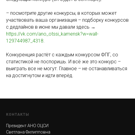
– посмотрите другие конкурсы, в которых может
участвовать ваша организация – подборку конкурсов
с дедлайнов в июне мы давали здесь →
https://vk.com/ano_otssi_kamensk?w=wall-
129744987_4318
.
Конкуренция растёт с каждым конкурсом ФПГ, со
статистикой не поспоришь. И всё же это конкурс –
выиграть все не могут. Главное – не останавливаться
на достигнутом и идти вперёд.
КОНТАКТЫ
Президент АНО ОЦСИ
Светлана Филипповна