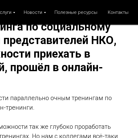
слуги
Новости
Полезные ресурсы
Контакты
инга по социальному
 представителей НКО,
ости приехать в
, прошёл в онлайн-
сти параллельно очным тренингам по
н-тренинги.
можности так же глубоко проработать
тренингах. Но нам с коллегами всё-таки