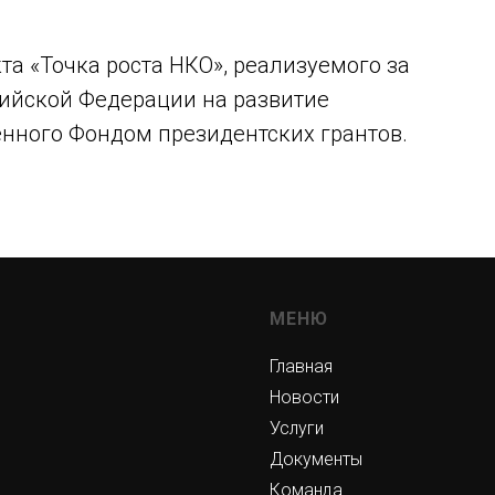
а «Точка роста НКО», реализуемого за
сийской Федерации на развитие
енного Фондом президентских грантов.
МЕНЮ
Главная
Новости
Услуги
Документы
Команда