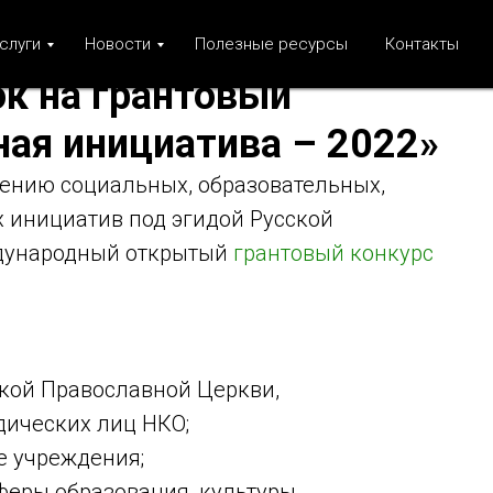
слуги
Новости
Полезные ресурсы
Контакты
ок на грантовый
ная инициатива – 2022»
ению социальных, образовательных,
 инициатив под эгидой Русской
дународный открытый
грантовый конкурс
кой Православной Церкви,
дических лиц НКО;
е учреждения;
феры образования, культуры,