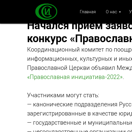
Главная
О нас
У
Начался прием заяв
конкурс «Православ
Координационный комитет по поощр
информационных, культурных и иных
Православной Церкви объявил Меж
«Православная инициатива-2022»
.
Участниками могут стать:
— канонические подразделения Русс
зарегистрированные в качестве юри
— государственные и муниципальны
— негосударственные организации с