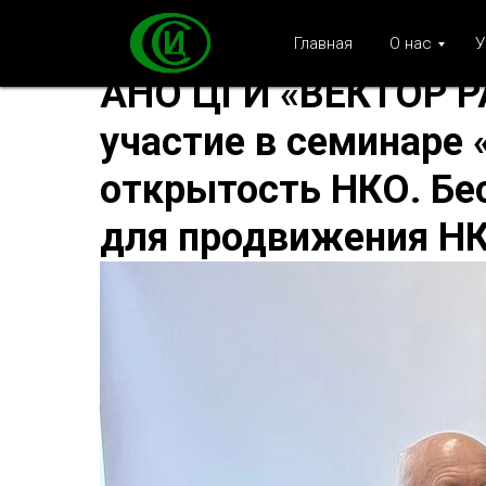
Главная
О нас
У
АНО ЦГИ «ВЕКТОР Р
участие в семинаре
открытость НКО. Бе
для продвижения Н