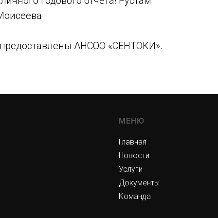
личного годового отчета! Рустам
Моисеева
 предоставлены АНСОО «СЕНТОКИ».
МЕНЮ
Главная
Новости
Услуги
Документы
Команда