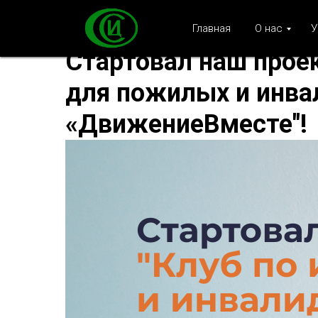
Главная
О нас
У
Стартовал наш проек
для пожилых и инва
«ДвижениеВместе"!