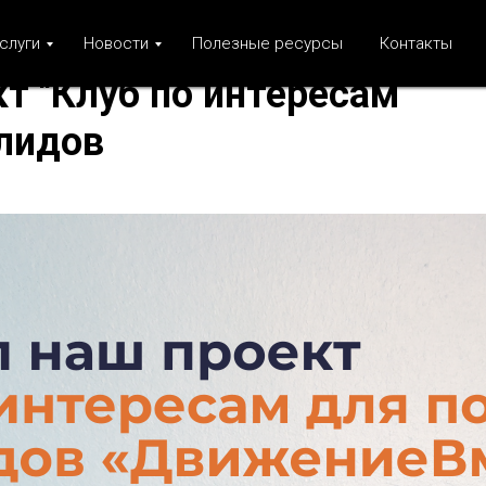
слуги
Новости
Полезные ресурсы
Контакты
т "Клуб по интересам
лидов