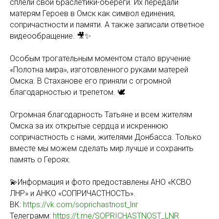
сплели свои браслетики-обереги. Их передали
матерям Героев в Омск как символ единения,
сопричастности и памяти. А также записали ответное
видеообращение. 🎥✨
Особым трогательным моментом стало вручение
«Полотна мира», изготовленного руками матерей
Омска. В Стаханове его приняли с огромной
благодарностью и трепетом. 🕊
Огромная благодарность Татьяне и всем жителям
Омска за их открытые сердца и искреннюю
сопричастность с нами, жителями Донбасса. Только
вместе мы можем сделать мир лучше и сохранить
память о Героях.
💫Информация и фото предоставлены АНО «КСВО
ЛНР» и АНКО «СОПРИЧАСТНОСТЬ».
ВК:
https://vk.com/soprichastnost_lnr
Телеграмм:
https://t.me/SOPRICHASTNOST_LNR