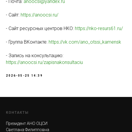
- Почта:
anoocsi@yandex.ru
- Сайт:
https://anoocsi.ru/
- Сайт ресурсных центров НКО:
https://nko-resurs61.ru/
- Группа ВКонтакте:
https://vk.com/ano_otssi_kamensk
- Запись на консультацию:
https://anoocsi.ru/zapisnakonsultaciu
2026-05-25 14:39
КОНТАКТЫ
Президент АНО ОЦСИ
Светлана Филипповна