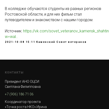
В колледже обучаются студенты из разных регионов
Ростовской области, и для них фильм стал
путеводителем и знакомством с нашим городом.
Источник:
https://vk.com/sovet_veteranov_kamensk_shahtin
w=wal..
2021-10-08 15:11
Каменский Совет ветеранов
КОНТАКТЫ
Президент АНО ОЦСИ
Светлана Филипповна
+7 (906) 186 71 06
Координатор проекта
«Точка роста НКО» Ирина