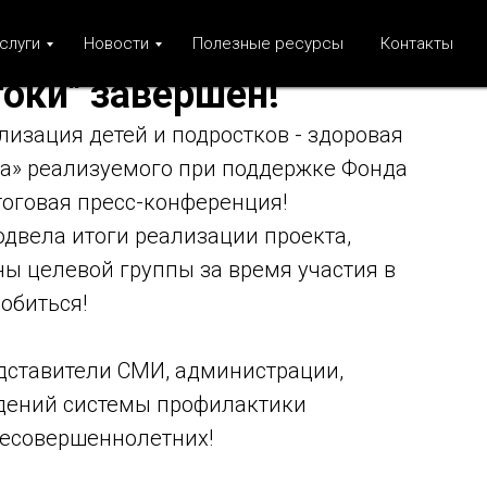
слуги
Новости
Полезные ресурсы
Контакты
оки" завершён!
лизация детей и подростков - здоровая
ва» реализуемого при поддержке Фонда
тоговая пресс-конференция!
одвела итоги реализации проекта,
ы целевой группы за время участия в
добиться!
едставители СМИ, администрации,
дений системы профилактики
несовершеннолетних!