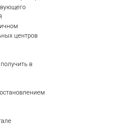
ствующего
й
личном
ьных центров
 получить в
постановлением
тале