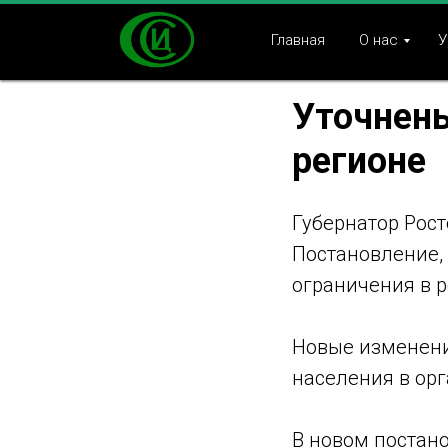
Главная
О нас
У
Уточнены
регионе
Губернатор Рост
Постановление,
ограничения в р
Новые изменени
населения в ор
В новом постано