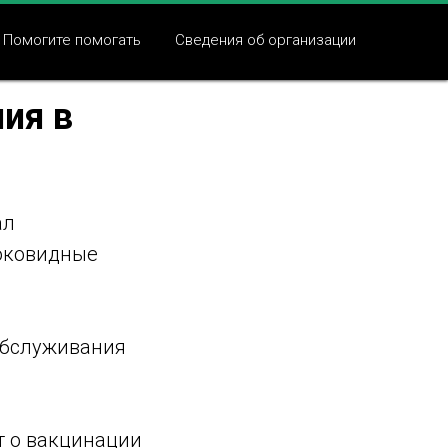
Помогите помогать
Сведения об организации
ия в
ал
оковидные
обслуживания
т о вакцинации