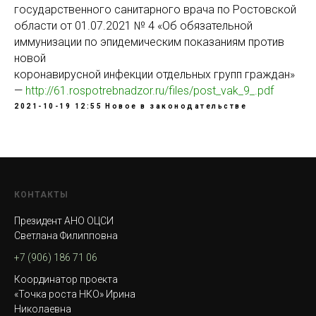
государственного санитарного врача по Ростовской
области от 01.07.2021 № 4 «Об обязательной
иммунизации по эпидемическим показаниям против
новой
коронавирусной инфекции отдельных групп граждан»
—
http://61.rospotrebnadzor.ru/files/post_vak_9_.pdf
2021-10-19 12:55
Новое в законодательстве
КОНТАКТЫ
Президент АНО ОЦСИ
Светлана Филипповна
+7 (906) 186 71 06
Координатор проекта
«Точка роста НКО» Ирина
Николаевна