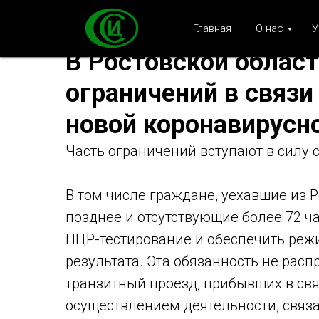
Главная
О нас
У
В Ростовской област
ограничений в связи
новой коронавирусн
Часть ограничений вступают в силу с 
В том числе граждане, уехавшие из Р
позднее и отсутствующие более 72 ч
ПЦР-тестирование и обеспечить реж
результата. Эта обязанность не рас
транзитный проезд, прибывших в св
осуществлением деятельности, связ